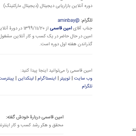
دوره آنلاین بازاریابی دیجیتال (دیجیتال مارکتینگ)
تلگرام:
@aminbay
جناب آقای
امین قاسمی
از 1399/11/20 در دورۀ آنلاین
امین در حال حاضر در یک کسب و کار آنلاین مشغول 
گذراندن هفته اول دوره است.
امین قاسمی را می‌توانید اینجا پیدا کنید:
وب سایت
|
توییتر
|
اینستاگرام
|
لینکداین
|
پینترست
تلگرام
امین قاسمی دربارۀ خودش گفته:
محقق و هکر رشد کسب و کار اینترنت
ند