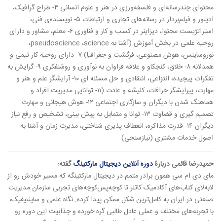
محتوای چندرسانه‌ای و فلسفه‌ورزی در هنر و علوم انسانی ۴- طراح گرافیک،
ادیتور و فیلم‌بردار در رسانه‌های تجاری و ارتباطات ۵- نویسنده‌ی فنی،
استراتژیست محتوا، دیزاینر در کسب و کار و فناوری ۶- معلم، مشاور و دارای
روحیه علمی در بخش آموزش (آشنا به pseudoscience ،science،
نوروساینس، هوش مصنوعی، فرگشت و جغرافيا) ۷- دارای روحیه کار تیمی و
همدلانه ۸- خلاق، کنجکاو و علاقه فراوان به نوآوری و روشنفکری ۹- گرایش به
تفکرات پیچیده، انتزاعی، انتقادی و حل مسئله ای ۱0- آرایشگر علم و هنر و
مهارت، پیرایشگر خرافات، کلیشه و عادت (۱۱- توانایی مدیریت افراد و
هماهنگ شدن با دیگران و سازگاری اجتماعی ۱۲- هوش هیجانی و مهارت
تصمیم گیری و قضاوت ۱۳- توانا و متمایل به پیش بینی، تشخیص و رفع نیاز
دیگران ۱۴- قدرت مذاکره، انعطاف پذیری شناختی، مدیرت زمان و آشنا به
اصول خدمات مشتری (نیازسنجی)
حمیدرضا قائمی دربارۀ
دوره آنلاین دیجیتال مارکتینگ
گفته:
مای دی ام سی همون برادر متمم در دیجیتال مارکتینگه که مسیر خودش رو از
لابه‌لای کتاب‌های آکادمیک کاتلر تا کوچه‌پس‌کوچه‌های تجربی سازمان مدیریت
صنعتی در ایران به کامل‌ترین شکل ممکن پیدا کرده. نگاه علمی و ساینتیفیک،
با تجربه‌های مختلف و عملی عادل طالبی گره خورده و جذابیت این دوره رو