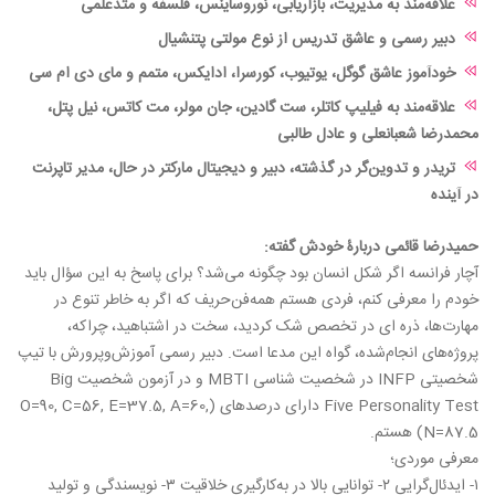
علاقه‌مند به مدیریت، بازاریابی، نوروساینس، فلسفه و متدعلمی
دبیر رسمی و عاشق تدریس از نوع مولتی پتنشیال
خودآموز عاشق گوگل، یوتیوب، کورسرا، ادایکس، متمم و مای دی ام سی
علاقه‌مند به فیلیپ کاتلر، ست گادین، جان مولر، مت کاتس، نیل پتل،
محمدرضا شعبانعلی و عادل طالبی
تریدر و تدوین‌گر در گذشته، دبیر و دیجیتال مارکتر در حال، مدیر تاپرنت
در آینده
حمیدرضا قائمی دربارۀ خودش گفته:
آچار فرانسه اگر شکل انسان بود چگونه می‌شد؟ برای پاسخ به این سؤال باید
خودم را معرفی کنم، فردی هستم همه‌فن‌حریف که اگر به خاطر تنوع در
مهارت‌ها، ذره ای در تخصص شک کردید، سخت در اشتباهید، چراکه،
پروژه‌های انجام‌شده، گواه این مدعا است. دبیر رسمی آموزش‌وپرورش با تیپ
شخصیتی INFP در شخصیت شناسی MBTI و در آزمون شخصیت Big
Five Personality Test دارای درصدهای (O=90, C=56, E=37.5, A=60,
N=87.5) هستم.
معرفی موردی؛
۱- ایدئال‌گرایی ۲- توانایی بالا در به‌کارگیری خلاقیت ۳- نویسندگی و تولید