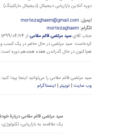
دوره آنلاین بازاریابی دیجیتال (دیجیتال مارکتینگ)
ایمیل:
mortezaghaem@gmail.com
تلگرام:
mortezaghaem
جناب آقای
سید مرتضی قائم مقامی
از 1399/04/24 در دورۀ آنلاین
کرده‌است. سید مرتضی در حال حاضر در یک کسب و ک
هم‌اکنون در حال گذراندن هفده هجدهم دوره است.
سید مرتضی قائم مقامی را می‌توانید اینجا پیدا کنید:
وب سایت
|
توییتر
|
اینستاگرام
سید مرتضی قائم مقامی دربارۀ خودش
یک علاقمند به بازاریابی، تکنولوژی