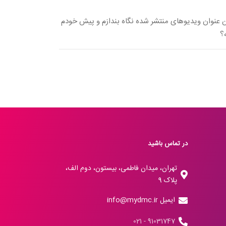
ین عنوان ویدیوهای منتشر شده نگاه بندازم و پیش خودم
؟
در تماس باشید
تهران، میدان فاطمی، بیستون، دوم الف،
پلاک 9
ایمیل info@mydmc.ir
91031747 - 021