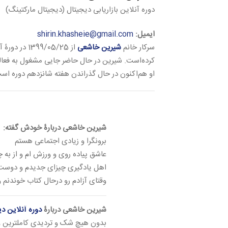
دوره آنلاین بازاریابی دیجیتال (دیجیتال مارکتینگ)
ایمیل:
shirin.khasheie@gmail.com
سرکار خانم
شیرین خاشعی
از 1399/05/25 در دورۀ آنلاین
کرده‌است. شیرین در حال حاضر جایی مشغول به ف
او هم‌اکنون در حال گذراندن هفته شانزدهم دوره اس
شیرین خاشعی دربارۀ خودش گفته:
برونگرا و زیادی اجتماعی هستم
عاشق پیاده روی و ورزش ام و از به
اهل یادگیری چیزای جدیدم و دوست د
وقتای آزادم رو درحال کتاب خوندنم
شیرین خاشعی دربارۀ
دوره آنلاین د
بدون هیچ شک و تردیدی کاملترین و 