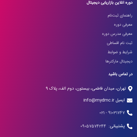
دوره آنلاین بازاریابی دیجیتال
راهنمای ثبت‌نام
معرفی دوره
معرفی مدرس دوره
ثبت نام اقساطی
شرایط و ضوابط
دیجیتال مارکترها
در تماس باشید
تهران، میدان فاطمی، بیستون، دوم الف، پلاک 9
ایمیل info@mydmc.ir
91031747 - 021
پشتیبانی:
09057574244