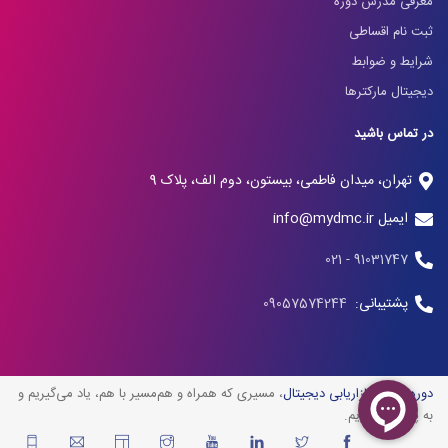
معرفی مدرس دوره
ثبت نام اقساطی
شرایط و ضوابط
دیجیتال مارکترها
در تماس باشید
تهران، میدان فاطمی، بیستون، دوم الف، پلاک 9
ایمیل info@mydmc.ir
91031747 - 021
پشتیبانی:
09057574244
دوره آنلاین بازاریابی دیجیتال
، مسیری که همراه و هم‌مسیر با هم، یاد می‌گیریم و
به پیش می‌رویم.