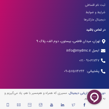
ثبت نام اقساطی
شرایط و ضوابط
دیجیتال مارکترها
در تماس باشید
تهران، میدان فاطمی، بیستون، دوم الف، پلاک 9
ایمیل info@mydmc.ir
91031747 - 021
پشتیبانی:
09057574244
دوره آنلاین بازاریابی دیجیتال
، مسیری که همراه و هم‌مسیر با هم، یاد می‌گیریم و
به پیش می‌رویم.