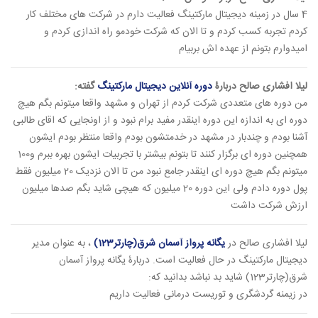
4 سال در زمینه دیجیتال مارکتینگ فعالیت دارم در شرکت های مختلف کار
کردم تجربه کسب کردم و تا الان که شرکت خودمو راه اندازی کردم و
امیدوارم بتونم از عهده اش بربیام
لیلا افشاری صالح دربارۀ
دوره آنلاین دیجیتال مارکتینگ
گفته:
من دوره های متعددی شرکت کردم از تهران و مشهد واقعا میتونم بگم هیچ
دوره ای به اندازه این دوره اینقدر مفید برام نبود و از اونجایی که اقای طالبی
آشنا بودم و چندبار در مشهد در خدمتشون بودم واقعا منتظر بودم ایشون
همچنین دوره ای برگزار کنند تا بتونم بیشتر با تجربیات ایشون بهره ببرم و100
میتونم بگم هیچ دوره ای اینقدر جامع نبود من تا الان نزدیک 20 میلیون فقط
پول دوره دادم ولی این دوره 20 میلیون که هیچی شاید بگم صدها میلیون
ارزش شرکت داشت
لیلا افشاری صالح در
یگانه پرواز آسمان شرق(چارتر123)
، به عنوان مدیر
دیجیتال مارکتینگ در حال فعالیت است. دربارۀ یگانه پرواز آسمان
شرق(چارتر123) شاید بد نباشد بدانید که:
در زیمنه گردشگری و توریست درمانی فعالیت داریم