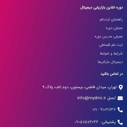
دوره آنلاین بازاریابی دیجیتال
راهنمای ثبت‌نام
معرفی دوره
معرفی مدرس دوره
ثبت نام اقساطی
شرایط و ضوابط
دیجیتال مارکترها
در تماس باشید
تهران، میدان فاطمی، بیستون، دوم الف، پلاک 9
ایمیل info@mydmc.ir
91031747 - 021
پشتیبانی:
09057574244