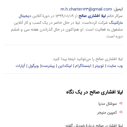
ایمیل:
m.h.charter123@gmail.com
سرکار خانم
لیلا افشاری صالح
از 1399/01/09 در دورۀ آنلاین
دیجیتال
مارکتینگ
شرکت کرده‌است. لیلا در حال حاضر در یک کسب و کار آنلاین
مشغول به فعالیت است. او هم‌اکنون در حال گذراندن هفته سی و ششم
دوره است.
لیلا افشاری صالح را می‌توانید اینجا پیدا کنید:
وب سایت
|
توییتر
|
اینستاگرام
|
لینکداین
|
پینترست
|
ویرگول
|
آپارات
لیلا افشاری صالح در یک نگاه
سوشال مدیا
کمپین منیجر
لیلا افشاری صالح دربارۀ خودش گفته: