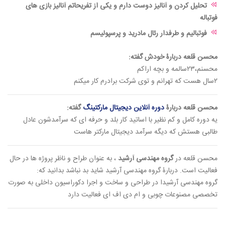
تحلیل کردن و آنالیز دوست دارم و یکی از تفریحاتم آنالیز بازی های
فوتباله
فوتبالیم و طرفدار رئال مادرید و پرسپولیسم
محسن قلعه دربارۀ خودش گفته:
محسنم،۲۳سالمه و بچه اراکم
۲سال هست که تهرانم و توی شرکت برادرم کار میکنم
محسن قلعه دربارۀ
دوره آنلاین دیجیتال مارکتینگ
گفته:
یه دوره کامل و کم نظیر با اساتید کار بلد و حرفه ای که سرآمدشون عادل
طالبی هستش که دیگه سرآمد دیجیتال مارکتر هاست
محسن قلعه در
گروه مهندسی آرشید
، به عنوان طراح و ناظر پروژه ها در حال
فعالیت است. دربارۀ گروه مهندسی آرشید شاید بد نباشد بدانید که:
گروه مهندسی آرشیدا در طراحی و ساخت و اجرا دکوراسیون داخلی به صورت
تخصصی مصنوعات چوبی و ام دی اف ای فعالیت دارد