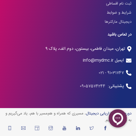
ثبت نام اقساطی
شرایط و ضوابط
دیجیتال مارکترها
در تماس باشید
تهران، میدان فاطمی، بیستون، دوم الف، پلاک 9
ایمیل info@mydmc.ir
91031747 - 021
پشتیبانی:
09057574244
دوره آنلاین بازاریابی دیجیتال
، مسیری که همراه و هم‌مسیر با هم، یاد می‌گیریم و
به پیش می‌رویم.