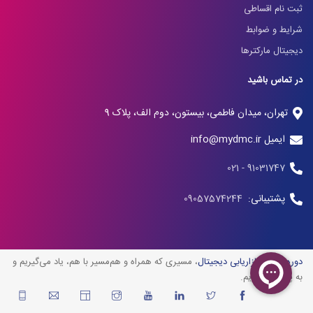
ثبت نام اقساطی
شرایط و ضوابط
دیجیتال مارکترها
در تماس باشید
تهران، میدان فاطمی، بیستون، دوم الف، پلاک 9
ایمیل info@mydmc.ir
91031747 - 021
پشتیبانی:
09057574244
دوره آنلاین بازاریابی دیجیتال
، مسیری که همراه و هم‌مسیر با هم، یاد می‌گیریم و
به پیش می‌رویم.