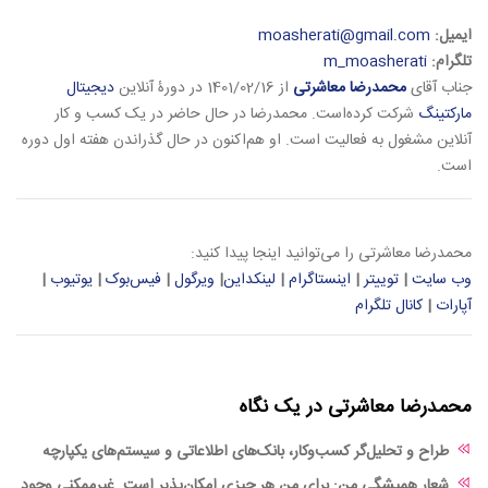
ایمیل:
moasherati@gmail.com
تلگرام:
m_moasherati
جناب آقای
محمدرضا معاشرتی
از 1401/02/16 در دورۀ آنلاین
دیجیتال
مارکتینگ
شرکت کرده‌است. محمدرضا در حال حاضر در یک کسب و کار
آنلاین مشغول به فعالیت است. او هم‌اکنون در حال گذراندن هفته اول دوره
است.
محمدرضا معاشرتی را می‌توانید اینجا پیدا کنید:
وب سایت
|
توییتر
|
اینستاگرام
|
لینکداین
|
ویرگول
|
فیس‌بوک
|
یوتیوب
|
آپارات
|
کانال تلگرام
محمدرضا معاشرتی در یک نگاه
طراح و تحلیل‌گر کسب‌وکار، بانک‌های اطلاعاتی و سیستم‌های یکپارچه
شعار همیشگی من: برای من هر چیزی امکان‌پذیر است. غیرممکنی وجود