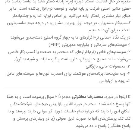
مدیره در حال فعالیت است. دربارۀ زمزم رایانه گستر شاید بد نباشد بدانید که:
خطی مشی اصلی شرکت بر پایه تولید و توسعه نرم‌افزار بناشده است. ما بر
مبنای نیاز مشتری راهکار ارائه می‌کنیم. بر اساس نوع، اندازه و چشم‌انداز
کسب‌وکار مشتریان، در درجه اول بهترین مشاور و در درجه دوم مناسب‌ترین
انتخاب برای آن‌ها هستیم.
در یک نگاه اجمالی نرم‌افزارهای ما به چهار گروه اصلی دسته‌بندی می‌شوند:
۱: سیستم‌های سازمانی و یکپارچه مدیریتی (ERP)
۲: سیستم‌های خاص (نرم‌افزارهای که منحصر به صنعت یا کسب‌وکار خاصی
می‌شوند مانند صنایع حمل‌ونقل، دارو، نفت و گاز، مالیات و شبیه به آن).
۳: محصولات مالی، بازرگانی
۴: وب سایت‌ها، برنامه‌های هوشمند برای اسمارت فون‌ها و سیستم‌های عامل
اندروید و آی‌اواس.
تا اینجا در دوره،
محمدرضا معاشرتی
مجموعاً 2 سوال پرسیده است و به همۀ
آنها پاسخ داده شده است. در دوره آنلاین بازاریابی دیجیتال، شرکت‌کنندگان
امکان این را دارند که درباره تمام جلسات دوره اگر سوالی دارند بپرسند و به
تک تک پرسش‌های آنها به صورت فایل صوتی (یا در وبینارهای پرسش و
پاسخ هفتگی) پاسخ داده می‌شود.