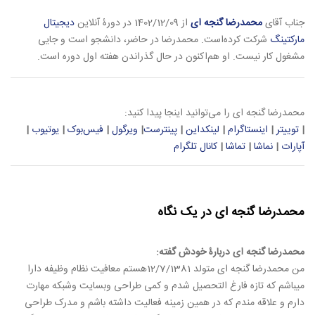
جناب آقای
محمدرضا گنجه ای
از 1402/12/09 در دورۀ آنلاین
دیجیتال
مارکتینگ
شرکت کرده‌است. محمدرضا در حاضر، دانشجو است و جایی
مشغول کار نیست. او هم‌اکنون در حال گذراندن هفته اول دوره است.
محمدرضا گنجه ای را می‌توانید اینجا پیدا کنید:
|
توییتر
|
اینستاگرام
|
لینکداین
|
پینترست
|
ویرگول
|
فیس‌بوک
|
یوتیوب
|
آپارات
|
نماشا
|
تماشا
|
کانال تلگرام
محمدرضا گنجه ای در یک نگاه
محمدرضا گنجه ای دربارۀ خودش گفته:
من محمدرضا گنجه ای متولد 12/7/1381هستم معافیت نظام وظیفه دارا
میباشم که تازه فارغ التحصیل شدم و کمی طراحی وبسایت وشبکه مهارت
دارم و علاقه مندم که در همین زمینه فعالیت داشته باشم و مدرک طراحی