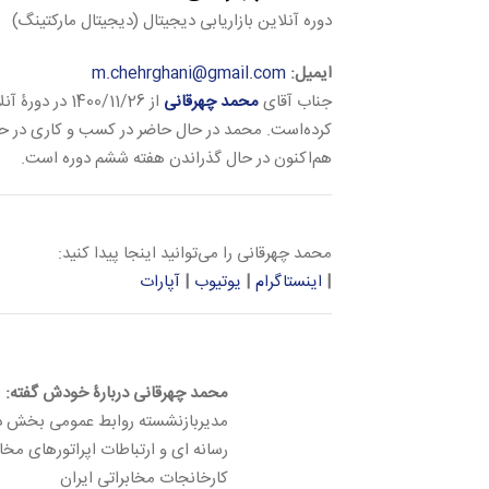
دوره آنلاین بازاریابی دیجیتال (دیجیتال مارکتینگ)
ایمیل:
m.chehrghani@gmail.com
جناب آقای
محمد چهرقانی
از 1400/11/26 در دورۀ آنلاین
کرده‌است. محمد در حال حاضر در کسب و کاری در حو
هم‌اکنون در حال گذراندن هفته ششم دوره است.
محمد چهرقانی را می‌توانید اینجا پیدا کنید:
|
اینستاگرام
|
یوتیوب
|
آپارات
محمد چهرقانی دربارۀ خودش گفته:
مدیربازنشسته روابط عمومی بخش دو
رسانه ای و ارتباطات اپراتورهای مخاب
کارخانجات مخابراتی ایران