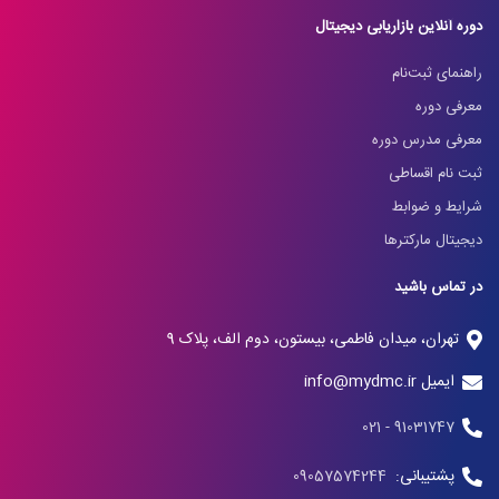
دوره آنلاین بازاریابی دیجیتال
راهنمای ثبت‌نام
معرفی دوره
معرفی مدرس دوره
ثبت نام اقساطی
شرایط و ضوابط
دیجیتال مارکترها
در تماس باشید
تهران، میدان فاطمی، بیستون، دوم الف، پلاک 9
ایمیل info@mydmc.ir
91031747 - 021
پشتیبانی:
09057574244