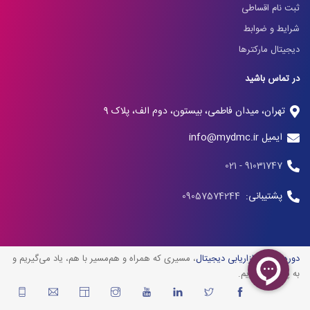
ثبت نام اقساطی
شرایط و ضوابط
دیجیتال مارکترها
در تماس باشید
تهران، میدان فاطمی، بیستون، دوم الف، پلاک 9
ایمیل info@mydmc.ir
91031747 - 021
پشتیبانی:
09057574244
دوره آنلاین بازاریابی دیجیتال
، مسیری که همراه و هم‌مسیر با هم، یاد می‌گیریم و
به پیش می‌رویم.