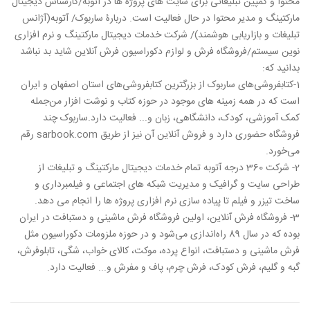
محتوا و کمپین تبلیغاتی برای سایت های پروژه ها در آتوبه/کارشناس دیجیتال
مارکتینگ و مدیر محتوا در حال فعالیت است. دربارۀ ساربوک/ آتوبه(آژانس
تبلیغات و بازاریابی هوشمند)/ شرکت خدمات دیجیتال مارکتینگ و نرم افزاری
نوین سیستم/فروشگاه فرش و لوازم دکوراسیون فرش آنلاین شاید بد نباشد
بدانید که:
1-کتابفروشی‌های ساربوک از بزرگترین کتابفروشی‌های استان اصفهان و ایران
است که در همه زمینه های موجود در حوزه کتاب و نوشت افزار من‌جمله
کمک آموزشی، کودک، دانشگاهی، زبان و... فعالیت دارد.ساربوک چند
فروشگاه حضوری دارد و فروش آنلاین آن نیز از طریق sarbook.com رقم
می‌خورد.
2- شرکت 360 درجه آتوبه تمام خدمات دیجیتال مارکتینگ و تبلیغات از
طراحی سایت و گرافیک و مدیریت شبکه های اجتماعی و فیلمبرداری و
ساخت تیزر و فیلم تا پیاده سازی نرم افزاری پروژه ها را انجام می دهد.
3- فروشگاه فرش آنلاین، اولین فروشگاه فرش ماشینی و دستبافت در ایران
بوده که در سال 89 راه‌اندازی می‌شود و در حوزه ملزومات دکوراسیون مثل
فرش ماشینی و دستبافت، انواع پرده، موکت، کالای خواب، شگی، تابلوفرش،
گبه و گلیم، فرش کودک، فرش چرم، پاف و مفرش و... فعالیت دارد.