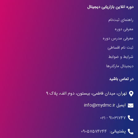
دوره آنلاین بازاریابی دیجیتال
راهنمای ثبت‌نام
معرفی دوره
معرفی مدرس دوره
ثبت نام اقساطی
شرایط و ضوابط
دیجیتال مارکترها
در تماس باشید
تهران، میدان فاطمی، بیستون، دوم الف، پلاک 9
ایمیل info@mydmc.ir
91031747 - 021
پشتیبانی:
09057574244