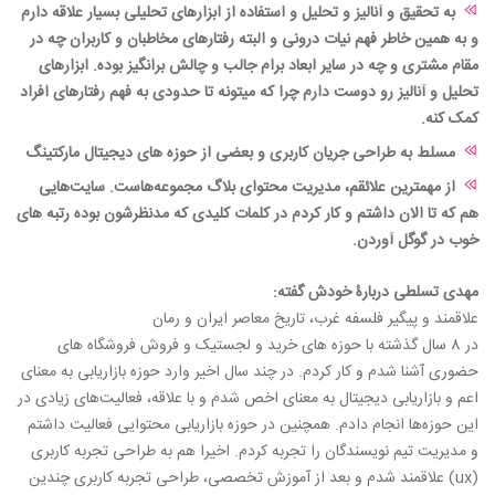
به تحقیق و آنالیز و تحلیل و استفاده از ابزارهای تحلیلی بسیار علاقه دارم
و به همین خاطر فهم نیات درونی و البته رفتارهای مخاطبان و کاربران چه در
مقام مشتری و چه در سایر ابعاد برام جالب و چالش برانگیز بوده. ابزارهای
تحلیل و آنالیز رو دوست دارم چرا که میتونه تا حدودی به فهم رفتارهای افراد
کمک کنه.
مسلط به طراحی جریان کاربری و بعضی از حوزه های دیجیتال مارکتینگ
از مهمترین علائقم، مدیریت محتوای بلاگ مجموعه‌هاست. سایت‌هایی
هم که تا الان داشتم و کار کردم در کلمات کلیدی که مدنظرشون بوده رتبه های
خوب در گوگل آوردن.
مهدی تسلطی دربارۀ خودش گفته:
علاقمند و پیگیر فلسفه غرب، تاریخ معاصر ایران و رمان
در 8 سال گذشته با حوزه های خرید و لجستیک و فروش فروشگاه های
حضوری آشنا شدم و کار کردم. در چند سال اخیر وارد حوزه بازاریابی به معنای
اعم و بازاریابی دیجیتال به معنای اخص شدم و با علاقه، فعالیت‌های زیادی در
این حوزه‌ها انجام دادم. همچنین در حوزه بازاریابی محتوایی فعالیت داشتم
و مدیریت تیم نویسندگان را تجربه کردم. اخیرا هم به طراحی تجربه کاربری
(ux) علاقمند شدم و بعد از آموزش تخصصی، طراحی تجربه کاربری چندین