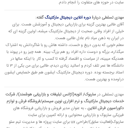
سایت در حوزه های متفاوت را انجام دادم.
مهدی تسلطی دربارۀ
دوره آنلاین دیجیتال مارکتینگ
گفته:
آقای طالبی بهترین گزینه برای بازاریابی دیجیتال و آموزشش هست. برای
خیلی از افراد وقتی صحبت از دیجیتال مارکتینگ میشه، اولین گزینه ای که
در ایران به ذهن میاد نام عادل طالبی هست.
معلم خوبی که بدون دریغ و خست، داشته هاش رو با شاگردانش به اشتراک
میگذاره، بزرگه و دوست داره افراد رو هم بزرگ ببینه. همه چیز رو در پیوند با
همدیگه میبینه، از سیاست و اقتصاد گرفته تا کسب و کار. با اینکه سالها در
دانشگاه ها عمر تلف کردم و اساتید زیادی دیدم، طالبی برای من یکی از 3 تا
استاد برجسته بوده. دوره دیجیتال مارکتینگ ایشون هم طبق خصایص ایشون
دراومده و بهترین هست.
مهدی تسلطی در
ساربوک/ آتوبه(آژانس تبلیغات و بازاریابی هوشمند)/ شرکت
خدمات دیجیتال مارکتینگ و نرم افزاری نوین سیستم/فروشگاه فرش و لوازم
دکوراسیون فرش آنلاین
، به عنوان مدیر فروش و بازاریابی فروشگاه های
فیزیکی ساربوک و بازاریابی محتوایی و ارائه کمپین برای سایت
ساربوک(فعالیت سابق)/طراحی ux برای سایت پروژه ها و مدیریت تیم سئو