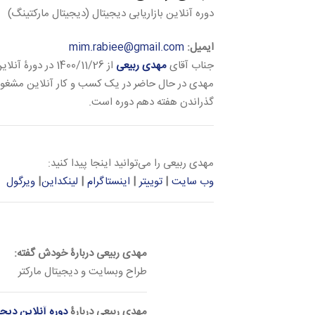
دوره آنلاین بازاریابی دیجیتال (دیجیتال مارکتینگ)
ایمیل:
mim.rabiee@gmail.com
جناب آقای
مهدی ربیعی
از 1400/11/26 در دورۀ آنلاین
مهدی در حال حاضر در یک کسب و کار آنلاین مشغول 
گذراندن هفته دهم دوره است.
مهدی ربیعی را می‌توانید اینجا پیدا کنید:
وب سایت
|
توییتر
|
اینستاگرام
|
لینکداین
|
ویرگول
مهدی ربیعی دربارۀ خودش گفته:
طراح وبسایت و دیجیتال مارکتر
مهدی ربیعی دربارۀ
دوره آنلاین دیجی