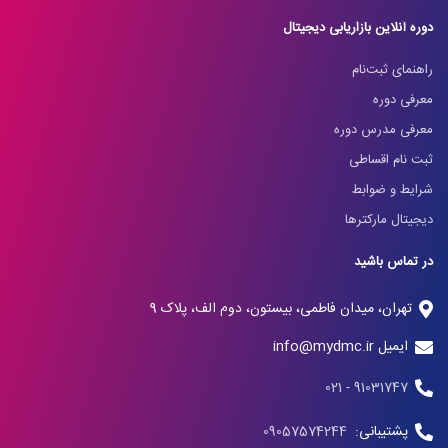
دوره آنلاین بازاریابی دیجیتال
راهنمای ثبت‌نام
معرفی دوره
معرفی مدرس دوره
ثبت نام اقساطی
شرایط و ضوابط
دیجیتال مارکترها
در تماس باشید
تهران، میدان فاطمی، بیستون، دوم الف، پلاک 9
ایمیل info@mydmc.ir
91031747 - 021
پشتیبانی:
09057574244