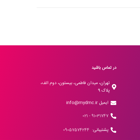
در تماس باشید
تهران، میدان فاطمی، بیستون، دوم الف،
پلاک 9
ایمیل info@mydmc.ir
91031747 - 021
پشتیبانی:
09057574244