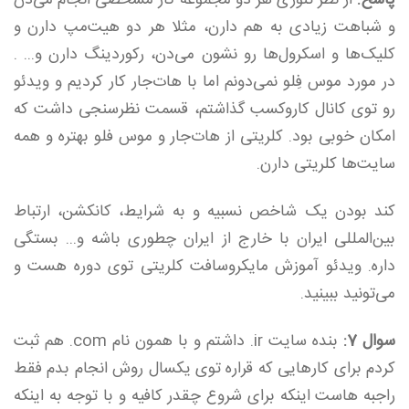
پاسخ:
از نظر تئوری هر دو مجموعه کار مشخصی انجام می‌دن
و شباهت زیادی به هم دارن، مثلا هر دو هیت‌مپ دارن و
کلیک‌ها و اسکرول‌ها رو نشون می‌دن، رکوردینگ دارن و... .
در مورد موس فِلو نمی‌دونم اما با هات‌جار کار کردیم و ویدئو
رو توی کانال کاروکسب گذاشتم، قسمت نظرسنجی داشت که
امکان خوبی بود. کلریتی از هات‌جار و موس فلو بهتره و همه
سایت‌ها کلریتی دارن.
کند بودن یک شاخص نسبیه و به شرایط، کانکشن، ارتباط
بین‌المللی ایران با خارج از ایران چطوری باشه و... بستگی
داره. ویدئو آموزش مایکروسافت کلریتی توی دوره هست و
می‌تونید ببینید.
سوال 7:
بنده سایت ir. داشتم و با همون نام com. هم ثبت
کردم برای کارهایی که قراره توی یکسال روش انجام بدم فقط
راجبه هاست اینکه برای شروع چقدر کافیه و با توجه به اینکه