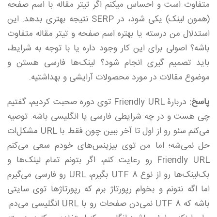
متفاوت است و احساس میکنم اگر تیتر مقاله با اسم صفحه
(همون لینک) یکی شود، در SERP نتیجه بهتری بدهد. این
استدلال من درسته یا بهتره اسم صفحه و تیتر مقاله متفاوت
باشه؟ اصولی برای این کار وجود داره یا با توجه به شرایط،
باید تصمیم گیری انجام شود؟ لینک‌ها فارسی هستن و
موضوع مقالات در مورد محصولات آرایشی و بهداشتیه.
پاسخ:
دربارۀ Friendly URL توی دوره صحبت کردیم، گفتیم
چی هست و در چه شرایطی فارسی یا انگلیسی باشه. توصیه
می‌کنم سئو رو از اول تا آخر ببین چون فقط با URL مشکل‌ات
حل نمی‌شه؛ اما من توی بیزینس‌های خودم سعی می‌کنم
Friendly URL رو رعایت کنم، اگر بتونم تمام لینک‌ها و
بک‌لینک‌ها رو از نوع UTF 8 بگیرم، URL رو فارسی می‌گیرم
اما اگه نتونم و بخوام رپورتاژ برم که رپورتاژها توی سایتی
باشه که UTF 8 نمی‌دن صفحات رو با URL انگلیسی می‌دم.