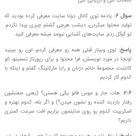
انتخاب کنی و ارزیابی کنی.
سوال 6:
یادمه توی کانال دوتا سایت معرفی کرده بودید که
تولید محتوا میکردن، دیشب هرچی گشتم چیزی پیدا نکردم.
تو گوگل زدم. سایت‌های آشنایی نیومد.میشه معرفی کنید.
پاسخ:
توی وبینار قبلی همه رو معرفی کردم، اون رو ببینید
اونجا در مورد نویسش، فرا محتوا و برای رپورتاژ تسمینو، الو
کانتنت، مجموعۀ خانم دژبان و رایا مارکتینگ گفتم و اینکه با
کدوم کار کردیم.
2-6:
هات جار و موس فالو یکی هستن؟ (یعنی جفتشون
رفتار بازدید کننده رو نشون میدن؟) و اگر بله، کدوم بهتره و
اسکریپت کدوم رو روی سایتمون بزاریم افت سرعت کمتری
داریم؟