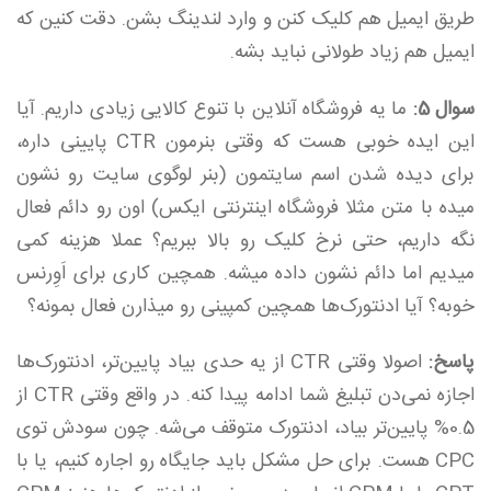
طریق ایمیل هم کلیک کنن و وارد لندینگ بشن. دقت کنین که
ایمیل هم زیاد طولانی نباید بشه.
سوال 5:
ما یه فروشگاه آنلاین با تنوع کالایی زیادی داریم. آیا
این ایده خوبی هست که وقتی بنرمون CTR پایینی داره،
برای دیده شدن اسم سایتمون (بنر لوگوی سایت رو نشون
میده با متن مثلا فروشگاه اینترنتی ایکس) اون رو دائم فعال
نگه داریم، حتی نرخ کلیک رو بالا ببریم؟ عملا هزینه کمی
میدیم اما دائم نشون داده میشه. همچین کاری برای اَوِرنس
خوبه؟ آیا ادنتورک‌ها همچین کمپینی رو میذارن فعال بمونه؟
پاسخ:
اصولا وقتی CTR از یه حدی بیاد پایین‌تر، ادنتورک‌ها
اجازه نمی‌دن تبلیغ شما ادامه پیدا کنه. در واقع وقتی CTR از
0.5% پایین‌تر بیاد، ادنتورک متوقف می‌شه. چون سودش توی
CPC هست. برای حل مشکل باید جایگاه رو اجاره کنیم، یا با