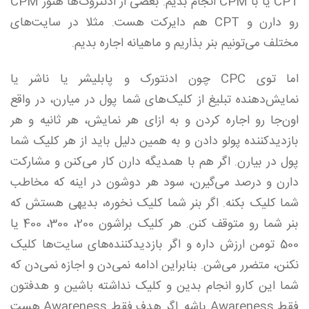
CPT یا با CPM انجام ‌بدیم. بعضی از ادنتروک‌ها هنوز CPM
رو دارن و CPT هم دایرکت هست. مثلا در سایت‌های
مختلف می‌تونیم بنر بذاریم و ماهیانه اجاره بدیم.
اما توی CPC چون ادنتورک و پابلیشر یا ناشر یا
نمایش‌دهنده تبلیغ از کلیک‌های شما پول در میارن، در واقع
اون‌جا رو اجاره کردن و به ازای هر نمایش، هر ثانیه و هر
بازدیدکننده پولو دادن و به‌ همین دلیل باید از هر کلیک شما
پول در بیارن. اگر هم با همدیگه دارن کار می‌کنن و مشارکت
دارن و درصد می‌گیرن، سود هر دوشون در اینه که مخاطب
شما کلیک بکنه. اگر بنر شما کلیک نخوره، بدیهی هستش که
بنر شما رو متوقف کنن. هر کلیک براشون 200، 300، 400 یا
500 تومن ارزش داره و اگر بازدیدکننده‌های سایت‌ها کلیک
نکنن، متضرر می‌شن. بنابراین ادامه نمی‌دن و اجازه نمی‌دن که
شما این کارو انجام بدین و کلیک نداشته باشین و هدفتون
فقط Awareness باشه. اگر هدف فقط Awareness هست