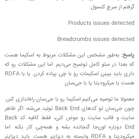
گرفتم از سرچ کنسول:
Products issues detected
Breadcrumbs issues detected
پاسخ:
به‌طور مشخص این مشکلات مربوط به اسکیما هست
که بعدا در سئو کامل توضیح می‌دیم. اما این مشکلات رو که
داری باید ببینی اسکیمات رو با چی پیاده کردن. یا با RDFA
هست یا میکرودیتا یا با جی‌سان.
معمولا ما توصیه می‌کنیم اسکیما رو با جی‌سان راه‌اندازی کنن.
چون جی‌سان تو کدهای Back End تولید می‌شه، اگر ظاهر
سایت و قالب سایت رو عوض کنی، فقط کافیه کد Back
End دوباره اون‌جا گنجانده بشه و همه‌چی کار بکنه. اما
میکرودیتا و RDFA وابسته به دیزاینر هست. باید دیزاینر