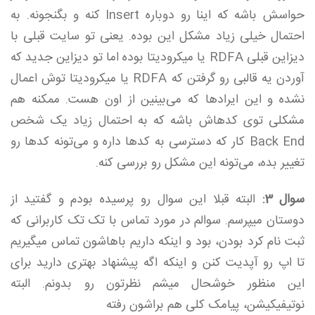
حواسش باشه که اینا رو دوباره Insert کنه و بگنجونه. به
احتمال خیلی زیاد مشکل این بوده. یعنی تو سایت قبلی با
دیزاین قبلی RDFA یا میکرودیتا بوده اما تو دیزاین جدید که
آوردن یه قالبی رو گرفتن که RDFA یا میکرودیتا توش اعمال
نشده و این ایرادها که می‌بینین از اون هست. ممکنه هم
مشکلی توی کدهاش باشه که به احتمال زیاد یک شخص
Back End کار که دسترسی به کدها داره و می‌تونه کدها رو
تغییر بده، می‌تونه این مشکل رو بررسی کنه.
سوال 3:
البته قبلا این سوال رو پرسیده بودم و گفتید از
دوستان میپرسم. سوالم در مورد تماس با تک تک کاربرانی که
ثبت نام کرد بودن، بود و اینکه داریم باهاشون تماس میگیریم
تا اپ رو آپدیت کنن و اینکه اگه پیشنهاد بهتری دارید برای
این منظور خوشحال میشم نظرتون رو بدونم. البته
نوتیفیکیشن، پیامک کلی هم براشون رفته