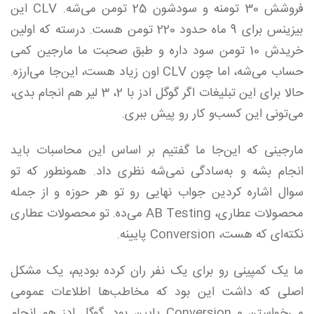
فروشش 30 تومنه و سودشون 25 تومن می‌شه. CLV این
بیزینس برای 9 ماه حدود 220 تومن هست. درسته که اولین
خریدش 10 تومن سود داره و طبق صحبت ما مارجین کمی
حساب می‌شه، اما چون CLV اون زیاد هست، این‌جا می‌ارزه.
حالا برای این تبلیغات اگر گوگل ادز با 2، 3 لیر هم انجام بدی،
می‌تونی این کسب‌و کار رو پیش ببری.
مارجینی که این‌جا ما گفتیم بر اساس این محاسبات باید
انجام بشه و به‌سادگی نمی‌شه نظری داد. همونطور که تو
سوال اشاره کردین جواب نهایی رو تو هر حوزه و از جمله
محصولات عطاری، AB Testing می‌ده. تو محصولات عطاری
نکته‌ای که هست، Conversion پایینه.
ما یک کمپینی رو برای یک نفر ران کرده بودیم، یک مشکل
اصلی که داشت این بود که مخاطب‌ها اطلاعات عمومی
می‌خواستن و Conversion پایین بود. گوگل ادز هم انجام