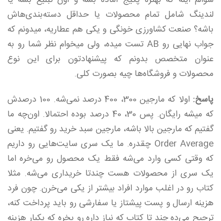
سوالم اینه که بهتره پکیج آماده بشه و اون تبلیغ بشه یا
لندینگ شامل تمام محصولات یا حداقل دسته‌بندی‌هاش
باشه؟ صنعت کشاورزی خونگی و یکی هم عطاریه، میدونم که
جواب نهایی رو AB تست میده، ولی میخوام نظر شما رو به
عنوان متخصص بدونم که پیشنهادتون برای این نوع
محصولات و فروشگاه‌ها چیه بصورت کلی.
پاسخ:
اولا که مارجین 300، 400 درصد نمی‌شه. 100 درصدش
که میشه رایگان. پس 30، 40 درصد بوده احتمالا. اون‌چه ما
گفتیم که مارجین بالا باشه، مارجین سبد خرید رو گفتیم. یعنی
Order Average چقدره. ما یک سری سایت‌هایی رو داریم
که وقتی کسی وارد می‌شه فقط یک محصول رو می‌خره اما
یک سری از محصولات هست چندتا خریداری می‌شه. مثلا
کتاب رو در اغلب موارد افراد بیشتر از یکی می‌خرن. چون فرد
هزینه ارسال و پست پیشتاز یا سفارشی رو باید پرداخت کنه،
ترجیح می‌ده چند تا کتاب که نیاز داره رو بخره که یکبار هزینه