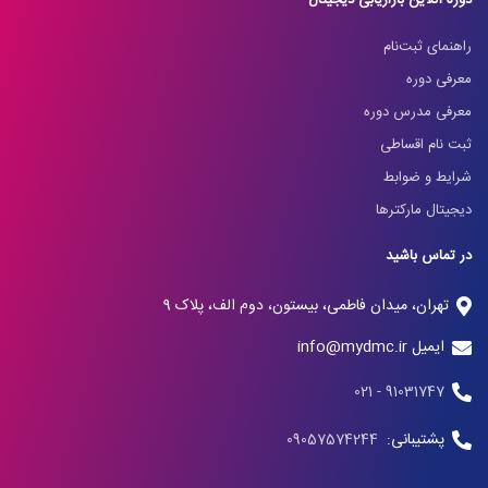
دوره آنلاین بازاریابی دیجیتال
راهنمای ثبت‌نام
معرفی دوره
معرفی مدرس دوره
ثبت نام اقساطی
شرایط و ضوابط
دیجیتال مارکترها
در تماس باشید
تهران، میدان فاطمی، بیستون، دوم الف، پلاک 9
ایمیل info@mydmc.ir
91031747 - 021
پشتیبانی:
09057574244