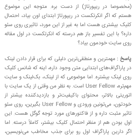
(مخصوصا در ریپورتاژ) از دست بره. متوجه این موضوع
هستم که اگر انکرتکست در ریپورتاژ ابتدای اون بیاد، احتمال
کلیک بیشتری هست اما به غیر از این مورد، تاثیری روی سئو
داره؟ با این تفسیر باز هم درسته که انکرتکست در اول مقاله
روی سایت خودمون بیاد؟
پاسخ :
مهمترین و منطقی‌ترین دلیلی که برای قرار دادن لینک
در پاراگراف‌های ابتدایی متن وجود داره، اینه که شانس کلیک
روی لینک بیشتره. اما موضوعی که از لینک، بک‌لینک و سایت
مهم‌تره، User Fellow است. به نظر من وقتی از یک سایت با
اتوریتی بالاتر، محتوای باکیفیت‌تر و بازدیدکننده بیشتر از
خودتون، می‌تونین ورودی و User Fellow بگیرین، روی سئو
تاثیر مثبت داره و از فاکتورهای مورد توجه گوگل هست. این
اول بودن هم از منظر احتمال کلیک بیشتر، کاملاً درسته. اما
اگر دارین پاراگراف اول رو برای جذب مخاطب می‌نویسین،