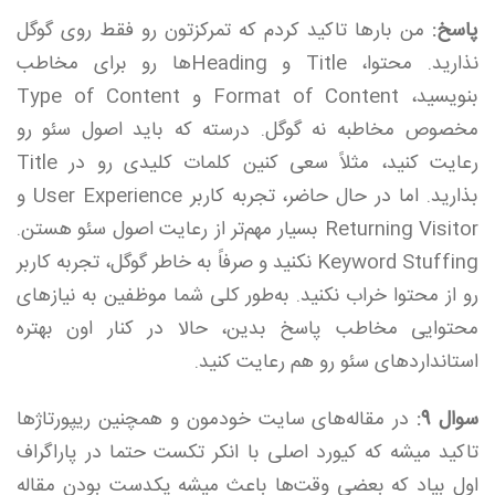
پاسخ:
من بارها تاکید کردم که تمرکزتون رو فقط روی گوگل
نذارید. محتوا، Title و Headingها رو برای مخاطب
بنویسید، Format of Content و Type of Content
مخصوص مخاطبه نه گوگل. درسته که باید اصول سئو رو
رعایت کنید، مثلاً سعی کنین کلمات کلیدی رو در Title
بذارید. اما در حال حاضر، تجربه کاربر User Experience و
Returning Visitor بسیار مهم‌تر از رعایت اصول سئو هستن.
Keyword Stuffing نکنید و صرفاً به خاطر گوگل، تجربه کاربر
رو از محتوا خراب نکنید. به‌طور کلی شما موظفین به نیازهای
محتوایی مخاطب پاسخ بدین، حالا در کنار اون بهتره
استانداردهای سئو رو هم رعایت کنید.
سوال 9:
در مقاله‌های سایت خودمون و همچنین ریپورتاژها
تاکید میشه که کیورد اصلی با انکر تکست حتما در پاراگراف
اول بیاد که بعضی وقت‌ها باعث میشه یکدست بودن مقاله