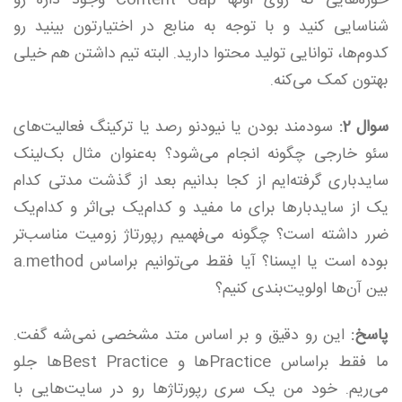
حوزه‌هایی که روی اونها Content Gap وجود داره رو
شناسایی کنید و با توجه به منابع در اختیارتون بینید رو
کدوم‌ها، توانایی تولید محتوا دارید. البته تیم داشتن هم خیلی
بهتون کمک می‌کنه.
سوال 2:
سودمند بودن یا نیودنو رصد یا ترکینگ فعالیت‌های
سئو خارجی چگونه انجام می‌شود؟ به‌عنوان مثال بک‌لینک
سایدباری گرفته‌ایم از کجا بدانیم بعد از گذشت مدتی کدام
یک از سایدبارها برای ما مفید و کدام‌یک بی‌اثر و کدام‌یک
ضرر داشته است؟ چگونه می‌فهمیم رپورتاژ زومیت مناسب‌تر
بوده است یا ایسنا؟ آیا فقط می‌توانیم براساس a.method
بین آن‌ها اولویت‌بندی کنیم؟
پاسخ:
این رو دقیق و بر اساس متد مشخصی نمی‌شه گفت.
ما فقط براساس Practiceها و Best Practiceها جلو
می‌ریم. خود من یک سری رپورتاژها رو در سایت‌هایی با