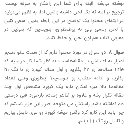
نوشته می‌شه. البته برای شما این راهکار به صرفه نیست.
ترجیح بر اینه که یک لحن داشته باشین اما، به نظرم می‌تونید
در ابتدای محتوا یک توضیح در این رابطه بدین. سعی کنین
با لحن رسمی ولی نه پرطمطراق، بنویسین که بتونین در
معرفی کتاب هم اون لحن رو‌ حفظ کنید.
سوال 8:
دو سوال در مورد محتوا دارم که از سمت سئو منیجر
اصرار به اعمالش در مقاله‌هاست؛ به نظر شما کار درستیه که
title مقاله‌ها رو h2 بذاریم و اول مقاله کیورد رو با تگ h1
بذاریم و ادامه مطلب رو بنویسیم؟ اینطوری وقتی تعداد
مقاله‌ها بالا میره امکان داره یک کیورد مشخص اول چند
مقاله تکرار بشه و علاوه بر ظاهر زشت، بازخورد فنی درستی
هم نداشته باشه. راستش من متوجه اصرار این عزیز نمیشم که
چرا باید این کارو کرد وقتی میشه کیورد رو توی تایتل بیاریم
و تایتل رو تگ h1 بزنیم.