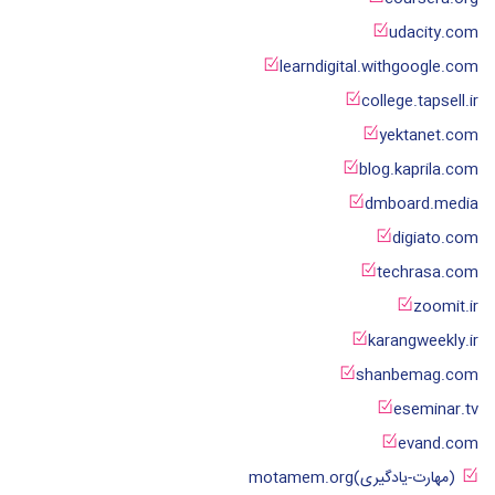
udacity.com
learndigital.withgoogle.com
college.tapsell.ir
yektanet.com
blog.kaprila.com
dmboard.media
digiato.com
techrasa.com
zoomit.ir
karangweekly.ir
shanbemag.com
eseminar.tv
evand.com
(مهارت-یادگیری)motamem.org