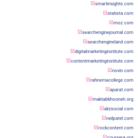
smartinsights.com
statista.com
moz.com
searchenginejournal.com
searchengineland.com
digitalmarketinginstitute.com
contentmarketinginstitute.com
novin.com
rahnemacollege.com
aparat.com
maktabkhooneh.org
alizsocial.com
neilpatel.com
rockcontent.com
coursera.org