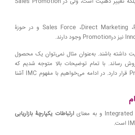
خلاف آنچه اکثرا فکر می‌کنند فروش نیست بلکه تغییر ذهنیت است، ولی در Sales Promotion
بحث‌های دیگری مانند Sales Force ،Direct Marketing ،Public Relations و در حوزۀ
ت داشته باشند. به‌عنوان مثال نمی‌توان یک محصول
روش رساند. با تمام توضیحات بالا متوجه شدیم که
Massage Strategy در قسمت Promotion قرار دارد. در ادامه می‌خواهیم با مفهوم IMC آشنا
ارتباطات یکپارچۀ بازاریابی