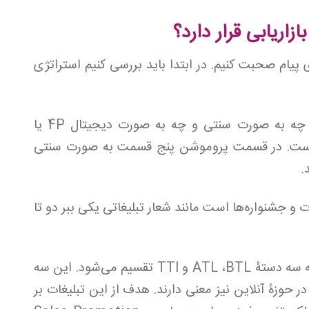
اریابی قرار دارد؟
 پیام صحبت کنیم. در ابتدا باید بررسی کنیم استراتژی
همان‌طور که می‌دانید هستۀ اصلی بازاریابی چه به صورت سنتی و چه به صورت دیجیتال 4P یا
Product ،Price ،Pl و Promotion است. در قسمت پروموشن پنج قسمت به صورت سنتی
.
 جشنواره‌ها است مانند شعار تبلیغاتی یکی ببر دو تا
همان بحث تبلیغات است که به سه دستۀ ATL ،BTL و TTl تقسیم می‌شود. این سه
 حوزۀ آنلاین نیز معنی دارند. هدف از این تبلیغات بر