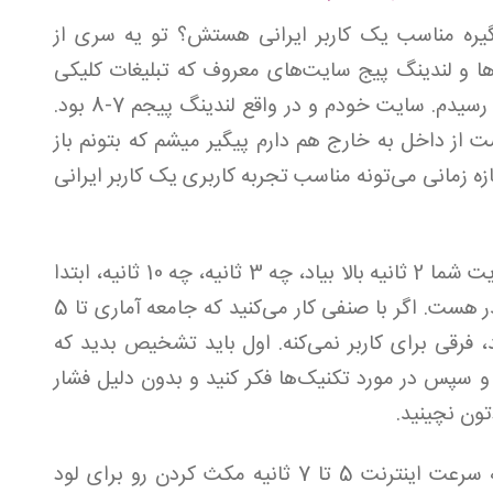
یره مناسب یک کاربر ایرانی هستش؟ تو یه سری از
 از سایت‌ها و لندینگ پیج‌ سایت‌های معروف که تبلیغات کلیکی
داشتن هم تست کردم با لایت هوس به 5.5 رسیدم. سایت خودم و در واقع لندینگ پیجم 7-8 بود.
ای انتقال هاست از داخل به خارج هم دارم پیگیر میشم که بتونم باز
ه زمانی می‌تونه مناسب تجربه کاربری یک کاربر ایرانی
باید گلوگاه‌ها رو تشخیص بدیم، چه سایت شما 2 ثانیه بالا بیاد، چه 3 ثانیه، چه 10 ثانیه، ابتدا
باید بدونید سقف توان تحمل مشتریتون چقدر هست. اگر با صنفی کار می‌کنید که جامعه آماری تا 5
حمل می‌کنند، شما 4.9 و یا 1 باشید، فرقی برای کاربر نمی‌کنه. اول باید تشخیص بدید که
 و سپس در مورد تکنیک‌ها فکر کنید و بدون دلیل فشار
تون نچینید.
کاربر ایرانی در فروشگاه‌های عادی با توجه به سرعت اینترنت 5 تا 7 ثانیه مکث ‌کردن رو برای لود