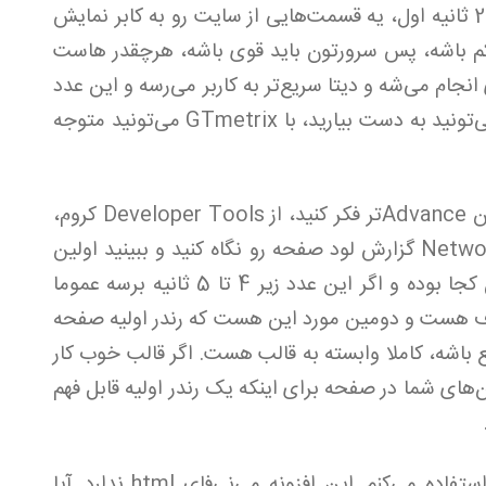
کامل سایت تحمل می‌کنه اما بهتر هست 1 تا 2 ثانیه اول، یه قسمت‌هایی از سایت رو به کابر نمایش
ی حل این مشکل عدد TTFB باید کم باشه، پس سرورتون باید قوی باشه، هرچقدر هاست
جام می‌شه و دیتا سریع‌تر به کاربر می‌رسه و این عدد
بهتر می‌شه. با GTmetrix این عدد رو بهتر می‌تونید به دست بیارید، با GTmetrix می‌تونید متوجه
اگر کمی به دنیای وب آشنا هستید و می‌خواین Advanceتر فکر کنید، از Developer Tools کروم،
Edge یا فایرفاکس استفاده کنید و در تب Network گزارش لود صفحه رو نگاه کنید و ببینید اولین
رندرتون کجا بوده، اولین رندر قابل نمایشتون کجا بوده و اگر این عدد زیر 4 تا 5 ثانیه برسه عموما
هدف هست و دومین مورد این هست که رندر اولیه صفحه
ع باشه، کاملا وابسته به قالب هست. اگر قالب خوب کار
های شما در صفحه برای ‌اینکه یک رندر اولیه قابل فهم
در وردپرس از افزونه wp-rocket استفاده می‌کنم. این افزونه می‌نی‌فای html ندارد. آیا