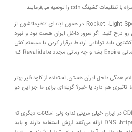
کشینگ cdn را توصیه می‌فرمایید.
تمامی پلاگین‌ها Rocket ،Light Speed ،Total Cache در همون ابتدای تنظیماتشون از
د که مشخصات CDN خودتون رو درج کنید. اگر سرور داخل ایران هست بود و نبود
 کشتون باید توانایی ارتباط برقرار کردن با سیستم کش
CDN رو داشته باشه که بتونه بهش بگه چه زمانی Expire بشه و چه زمانی مجدد Revalidate کنه
م همگی داخل ایران هستن. استفاده از کلود فلیر بهتر
ا تاثیری هم دارد یا خیر؟ گزینه‌ای برای ما جز این دو
در پرسش‌های قبلی جواب داده شده. CDN در ایران خیلی مزیتی نداره ولی امکانات دیگری که
شرکت‌های ارائه‌دهنده CDN، مثل فایروال، DNS ،https ارائه می‌کنند ارزش استفاده دارند و باید