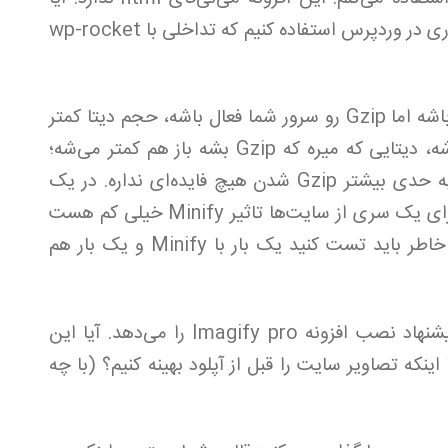
می‌نی‌فای کردن html اهمیت دارد؟ از چه ابزاری در وردپرس استفاده کنیم که تداخلی با wp-rocket
اگر افزونه شما امکان Minify نداشته باشه اما Gzip رو سرور شما فعال باشه، حجم دیتا کمتر
می‌شه. اگر افزونه امکان می‌نی‌فای داشته باشه، دیتایی که میره که Gzip بشه باز هم کمتر می‌شه؛
ولی از یک حدی کمتر می‌نی‌فای شدن و از یه حدی بیشتر Gzip شدن هیچ فایده‌ای نداره. در یک
سری سایت‌ها می‌نی‌فای تاثیرگذار هست و برای یک سری از سایت‌ها تاثیر Minify خیلی کم هست
و ارزش نداره منابع سرور هدر بره؛ به همین خاطر باید تست کنید یک بار با Minify‌ و یک بار هم
افزونه wp-rocket برای تصاویر پیشنهاد نصب افزونه Imagify pro را می‌دهد. آیا این
smu بهتر می‌باشد یا اینکه تصاویر سایت را قبل از آپلود بهینه کنیم؟ (با چه