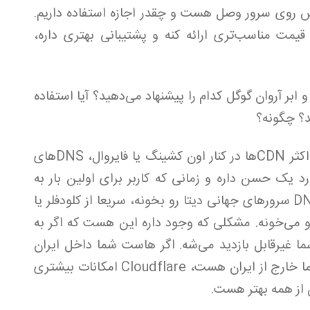
کش روی سرور وصل هست و چقدر اجازه استفاده داریم.
قیمت مناسب‌تری ارائه کنه و پشتیبانی بهتری داره،
ابر آروان گوگل کدام را پیشنهاد می‌دهید؟ آیا استفاده
د؟ چگونه؟
DNSها رو که می‌خواین ست کنید در اکثر CDNها در کنار اون کشینگ یا فایروال، DNSهای
ک حسن داره و زمانی که کاربر برای اولین بار به
سایت شما مراجعه می‌کنه به جای اینکه از DNS سرورهای جهانی دیتا رو بخونه، سریعا از کلودفلر یا
ا رو می‌خونه. مشکلی که وجود داره این هست که اگر به
فتند، سایت شما غیرقابل بازدید می‌شه. اگر هاست شما داخل ایران
هست، فرق چندانی نمی‌کنه اما اگر هاست شما خارج از ایران هست، Cloudflare امکانات بیشتری
 از همه بهتر هست.