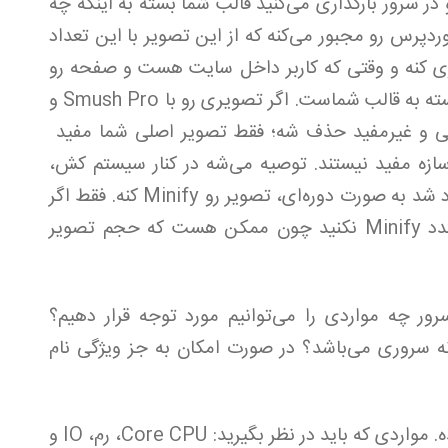
در سرور بارگذاری می‌کنید قالب شما بسته به اینکه چه
ریف شده، وردپرس رو مجبور می‌کنه که از این تصویر با این تعداد
اری کنه و وقتی که کاربر داخل سایت هست و صفحه رو
نگاه می‌کنه، اینکه کدام تصاویر لود بشن، وابسته به قالب شماست. اگر تصویری رو با Smush Pro و
ضافی و غیر‌مفید حذف شه؛ فقط تصویر اصلی شما مفید
ازه مفید نیستند. توصیه می‌شه در کنار سیستم کش،
افزونه‌ای داشته باشید که هر زمان تصویر آپلود شد به صورت دوره‌ای، تصویر رو Minify کنه. فقط اگر
تصویر اصلی رو خودتون Minify کردید، مجدد Minify نکنید چون ممکن هست که حجم تصویر
 چه مواردی را می‌توانیم مورد توجه قرار دهیم؟
 سروری می‌باشد؟ در صورت امکان به جز ویژگی نام
در همین قسمت کامل توضیح داده شده. مواردی که باید در نظر بگیرید: Core CPU، رم، IO و