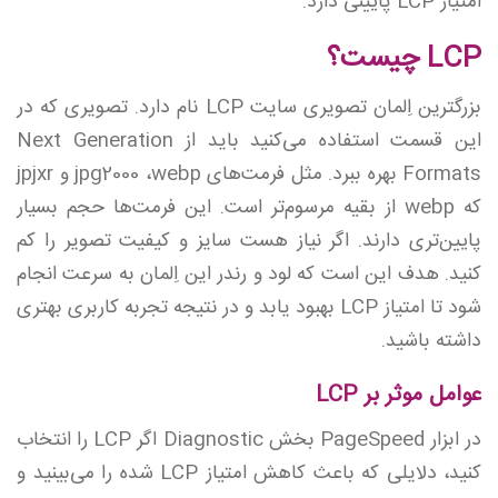
امتیاز LCP پایینی دارد.
LCP چیست؟
بزرگترین اِلمان تصویری سایت LCP نام دارد. تصویری که در
این قسمت استفاده می‌کنید باید از Next Generation
Formats بهره ببرد. مثل فرمت‌های jpg2000 ،webp و jpjxr
که webp از بقیه مرسوم‌تر است. این فرمت‌ها حجم بسیار
پایین‌تری دارند. اگر نیاز هست سایز و کیفیت تصویر را کم
کنید. هدف این است که لود و رندر این اِلمان به سرعت انجام
شود تا امتیاز LCP بهبود یابد و در نتیجه تجربه کاربری بهتری
داشته باشید.
عوامل موثر بر LCP
در ابزار PageSpeed بخش Diagnostic اگر LCP را انتخاب
کنید، دلایلی که باعث کاهش امتیاز LCP شده را می‌بینید و