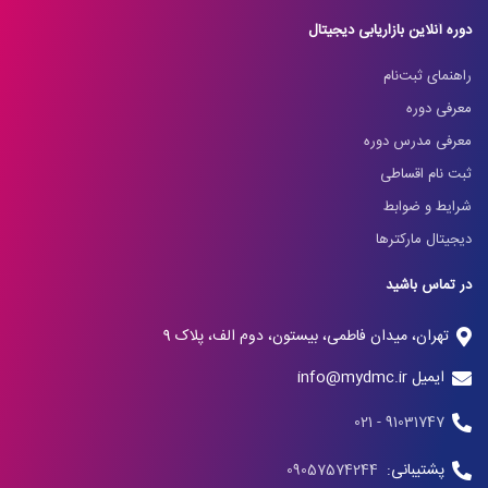
دوره آنلاین بازاریابی دیجیتال
راهنمای ثبت‌نام
معرفی دوره
معرفی مدرس دوره
ثبت نام اقساطی
شرایط و ضوابط
دیجیتال مارکترها
در تماس باشید
تهران، میدان فاطمی، بیستون، دوم الف، پلاک 9
ایمیل info@mydmc.ir
91031747 - 021
پشتیبانی:
09057574244