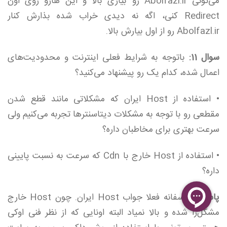
می‌تونی Abolfazl.ir رو بیاری بالا و این هارو روی اون
Redirect کنی، اگه نه دیدی خراب شده بذارش کنار
Abolfazl.ir رو از اول بیارش بالا.
سوال 11:
باتوجه به شرایط فعلی اینترنت و محدودیت‌های
اعمال شده، کدام یک رو پیشنهاد می‌کنید؟
• استفاده از Host ایران که مشکلاتی مانند قطع شدن
مقطعی رو با توجه به مشکلات دیتاسنترها تجربه می‌کنیم ولی
سرعت بهتری برای مخاطبان داره؟
• استفاده از Host خارج با Cdn که سرعت به نسبت پایینی
داره؟
پاسخ:
متاسفانه فعلا جواب Host ایران. چون Host خارج
مشکل‌زا شده و بالا نمیاد البته اونایی که از نظر فنی اوکی