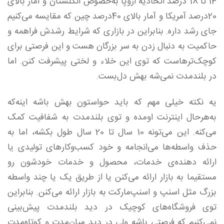
14 تا 18 درصد اتحادیه اروپا به‌خصوص انگلستان و آمار بالای
20درصد آمریکا و آمار بالای 40درصد چین که مقایسه می‌کنیم
جای رشد داره. بنابراین در بازاری که شرایط رشدش فراهمه و
حاکمیت به ‌دنبال زدن به سر بزرگان هست و این فرصتی برای
کوچک‌ترهاست که توی این خلاء و لختی پیشرفت کنن. اما
در بلند‌مدت نمی‌شه بهش دل‌بست.
یه نکته خیلی مهم که باید حواستون بهش باشه اینه‌که
به‌هر‌حال اینترنت اومده و توی بلند‌مدت به شفافیت کمک
می‌کنه. این می‌تونه 10 سال تا 20 سال طول بکشه، اما به
حذف واسطه‌ها می‌انجامه و خود کسب‌و‌کار‌های تولیدی یا
ارائه دهنده‌ی خدمات، محصول و خدمات خودشون رو
مستقیما به بازار ارائه می‌کنن یا از طریق یک یا چند واسطه
بزرگ مثل اسنپ و اسنپ‌مارکت به بازار ارائه می‌کنن. بنابراین
توی فروشگاه‌های کوچیک در دید بلند‌مدت پیش‌بینی
نمی‌کنیم که فرصتی باشه ولی در دید میان‌مدت و کوتاه‌مدت