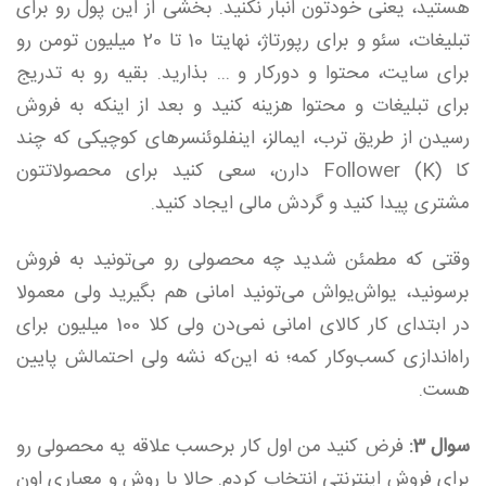
هستید، یعنی خودتون انبار نکنید. بخشی از این پول رو برای
تبلیغات، سئو و برای رپورتاژ، نهایتا 10 تا 20 میلیون تومن رو
برای سایت، محتوا و دور‌کار و ... بذارید. بقیه رو به تدریج
برای تبلیغات و محتوا هزینه کنید و بعد از اینکه به فروش
رسیدن از طریق ترب، ایمالز، اینفلوئنسر‌های کوچیکی که چند
کا (K) Follower دارن، سعی کنید برای محصولاتتون
مشتری پیدا کنید و گردش مالی ایجاد کنید.
وقتی که مطمئن شدید چه محصولی رو می‌تونید به فروش
برسونید، یواش‌یواش می‌تونید امانی هم بگیرید ولی معمولا
در ابتدای کار کالا‌ی امانی نمی‌دن ولی کلا 100 میلیون برای
راه‌اندازی کسب‌و‌کار کمه؛ نه این‌که نشه ولی احتمالش پایین
هست.
سوال 3:
فرض کنید من اول کار بر‌حسب علاقه یه محصولی رو
برای فروش اینترنتی انتخاب کردم. حالا با روش و معیاری اون