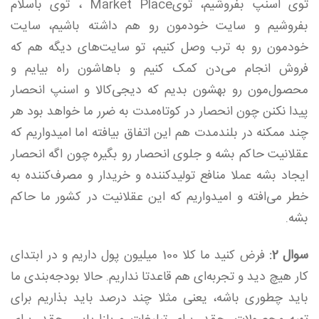
توی اسنپ بفروشیم، تویMarket Place ، توی با‌سلام
بفروشیم و سایت خودمون رو هم داشته باشیم، سایت
خودمون رو به ترب وصل کنیم، تو سایت‌های دیگه هم که
فروش انجام می‌دن کمک کنیم و باهاشون راه بیایم و
محصول‌مون رو بهشون بدیم که دیجی‌کالا و اسنپ انحصار
پیدا نکنن چون انحصار در کوتاه‌مدت به ضرر ما خواهد بود هر
چند ممکنه در بلند‌مدت هم این اتفاق بیافته اما امیدواریم که
عقلانیت حاکم بشه و جلوی انحصار رو بگیره چون اگه انحصار
ایجاد بشه عملا منافع تولید‌کننده و خریدار و مصرف‌کننده به
خطر می‌افته و امیدواریم که این عقلانیت در کشور ما حاکم
بشه.
سوال 2:
فرض کنید ما کلا 100 ‌میلیون پول داریم و در ابتدای
کار هیچ دید و تجربه‌ای هم قاعدتا نداریم. حالا بودجه‌بندی ما
باید چطوری باشه، یعنی مثلا چند درصد باید بذاریم برای