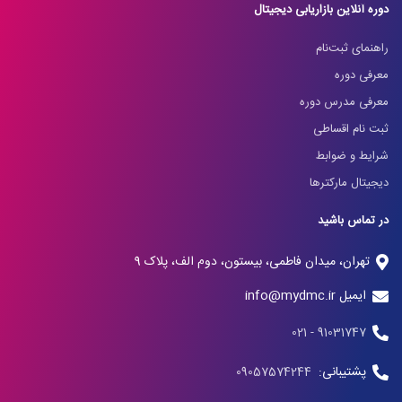
دوره آنلاین بازاریابی دیجیتال
راهنمای ثبت‌نام
معرفی دوره
معرفی مدرس دوره
ثبت نام اقساطی
شرایط و ضوابط
دیجیتال مارکترها
در تماس باشید
تهران، میدان فاطمی، بیستون، دوم الف، پلاک 9
ایمیل info@mydmc.ir
91031747 - 021
پشتیبانی:
09057574244