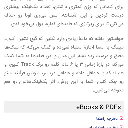
برای کلماتی که وزن کمتری داشتن، تعداد بک‌لینک بیشتری
درست کردین و این اشتباهه. پس می‌ری اونا رو حذف
می‌کنی تا برای رپرتاژی که فایده‌ای نداره، پول بی‌خود ندی.
حواستون باشه که دادۀ زیادی وارد نکنین که گیج نشین. کیورد
مپینگ به شما اجازۀ اشتباه نمی‌ده و کمک می‌کنه که لینک‌ها
دقیق و درست زده بشه. این مدل و این فیلدها به شما کمک
می‌کنه در بازۀ زمانی 3 یا 6 ماه، کلمه رو ترک Track کنین، و
هم اینکه با حداقل داده و حداقل دردسر،‌ بتونین فرآیند سئو
رو چک کنین. شما با این روش، اثر بک‌لینک‌هاتون رو هم
متوجه می‌شین.
eBooks & PDFs
دفترچه راهنما
دفترچه راهنمای اصلی