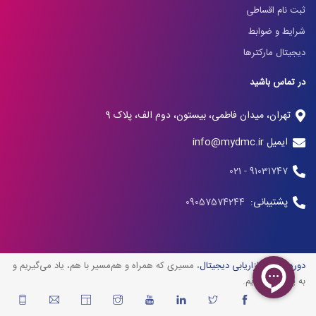
ثبت نام اقساطی
شرایط و ضوابط
دیجیتال مارکترها
در تماس باشید
تهران، میدان فاطمی، بیستون، دوم الف، پلاک 9
ایمیل info@mydmc.ir
91031747 - 021
پشتیبانی:
09057574244
دوره آنلاین بازاریابی دیجیتال
، مسیری که همراه و هم‌مسیر با هم، یاد می‌گیریم و
به پیش می‌رویم.