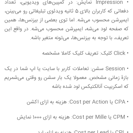
• Impression نمایش: در کمپین‌های ویدیویی، تعداد
دفعاتی که کاربران بالای 5 ثانیه ویدئوی تبلیغاتی رو می‌بینن،
ایمپرشن محسوب می‌شه. اما توی بعضی از بیزنس‌ها، همین‌
که صفحه لود می‌شه، ایمپرشن محسوب می‌شه. در واقع این
تعریف، با توجه به بیزنس‌ها، می‌تونه متغیر باشه.
• Click کلیک: تعریف کلیک کاملا مشخصه
• Session سشن: تعاملات کاربر با سایت یا اپ شما در یک
بازۀ زمانی مشخص. معمولا یک بار سشن رو وقتی می‌شمریم
که اسکریپت آنالکتیکس لود شده باشه
• CPA یا Cost per Action: هزینه به ازای اکشن
• CPM یا Cost per Mille: هزینه به ازای 1000 نمایش
• CPL یا Cost per Lead: هزینه به ازای لید