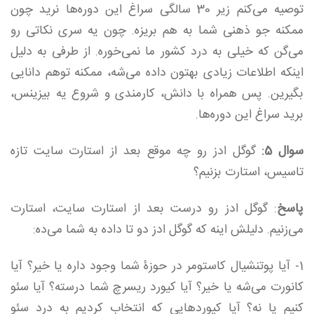
توصیه می‌کنم زیر 30 سالگی سراغ این دوره‌ها نرید چون
ممکنه جو ذهنی شما به هم بریزه. چون یه سری نکاتی رو
می‌گن که خیلی به درد کشور ما نمی‌خوره. از طرفی به دلیل
اینکه اطلاعات زیادی بهتون داده می‌شه، ممکنه توهم دانایی
بگیرین. پس همراه با دانش، کارمندی و شروع یه بیزینس،
برید سراغ این دوره‌ها.
سوال 5:
گوگل ادز رو چه موقع بعد از استارت سایت تازه
تاسیس، استارت بزنیم؟
پاسخ
: گوگل ادز رو درست بعد از استارت سایت، استارت
می‌زنیم. دلیلش اینه که گوگل ادز دو تا داده به شما می‌ده:
1- آیا پوتنشیال کاستومر در حوزۀ شما وجود داره یا خیر؟ آیا
کانورت می‌شه یا خیر؟ آیا کیورد ریسرچ شما درسته؟ آیا سئو
کنیم یا نه؟ آیا کیوردهایی که انتخاب کردیم به درد سئو