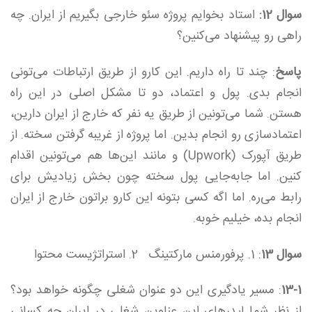
سوال 12:
استاد بخوایم پروژه سئو خارجی بگیریم از ایران. چه
راهی رو پیشنهاد می‌کنین؟
پاسخ
: چند تا راه داریم. این کارو از طریق ارتباطات می‌تونی
انجام بدی. پول و اعتماد، دو تا مشکل اصلی در این راه
هستن. شما می‌تونین از طریق یه نفر که خارج از ایران دارین،
اعتمادسازی رو انجام بدین. اما پروژه از غریبه گرفتن سخته. از
طریق آپورک (
Upwork
) و مانند این‌ها هم می‌تونین اقدام
کنین. اما جابه‌جایی پول سخته چون بخش زیادیش برای
رابط می‌ره. اما اگه کسی بتونه این کارو براتون خارج از ایران
انجام بده، خیلیم خوبه.
سوال 13
: 1. پرفورمنس مارکتینگ 2. استراتژیست محتوا
13-1
: مسیر یادگیری این دو عنوان شغلی چگونه خواهد بود؟
از نظر شما لیدرهای این عناوین شغلی در ایران چه کسانی