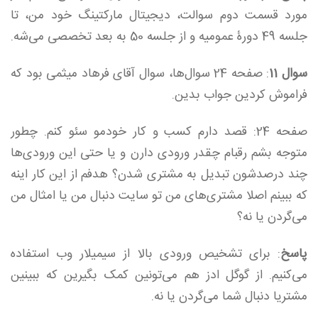
مورد قسمت دوم سوالت، دیجیتال مارکتینگ خود من، تا
جلسه 49 دورۀ عمومیه و از جلسه 50 به بعد تخصصی می‌شه.
سوال 11
: صفحه 24 سوال‌ها، سوال آقای فرهاد میثمی بود که
فراموش کردین جواب بدین.
صفحه 24: قصد دارم کسب و کار خودمو سئو کنم. چطور
متوجه بشم رقبام چقدر ورودی دارن و یا حتی این ورودی‌ها
چند درصدشون تبدیل به مشتری شدن؟ هدفم از این کار اینه
که ببینم اصلا مشتری‌های من تو سایت دنبال من یا امثال من
می‌گردن یا نه؟
پاسخ
: برای تشخیص ورودی بالا از سیمیلار وب استفاده
می‌کنیم. از گوگل ادز هم می‌تونین کمک بگیرین که ببینین
مشتریا دنبال شما می‌گردن یا نه.