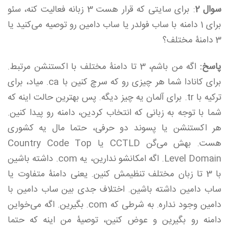
سوال 2
: برای سایتی که قرار هست 3 زبانه فعالیت کنه، سئو
برای 1 دامنه با ساب فولدر یا ساب دامین رو توصیه می‌کنید یا
3 دامنۀ مختلف؟
پاسخ:
اگه من باشم، 3 تا دامنۀ مختلف با اکستنشن مرتبط.
برای کانادا شما هر چیزی رو که سرچ کنین با ca. میاد، برای
ترکیه با tr. برای آلمان یه چیز دیگه. پس بهترین حالت اینه که
شما با توجه به زبانی که انتخاب کردین،‌ دامنه رو پیدا کنین.
هر اکستنشن یا پسوند دو حرفی، حتما مال یه کشوری
هست. بهش می‌گن CCTLD یا Country Code Top
Level Domain. اگه امکانشو ندارین، یه com. داشته باشین
با 3 تا زبان مختلف تنظیمش کنین. یعنی دامنۀ متفاوت یا
ساب دامین داشته باشین. اختلاف جدی بین ساب دامین با
دامین وجود نداره. به شرطی که com‌. بگیرین. اگه می‌خواین
دامنه رو بگیرین و عوض کنین، توصیۀ من اینه که حتما