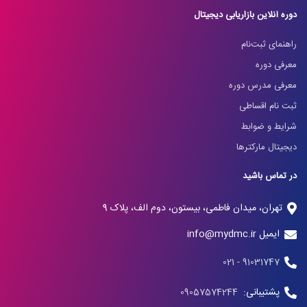
دوره آنلاین بازاریابی دیجیتال
راهنمای ثبت‌نام
معرفی دوره
معرفی مدرس دوره
ثبت نام اقساطی
شرایط و ضوابط
دیجیتال مارکترها
در تماس باشید
تهران، میدان فاطمی، بیستون، دوم الف، پلاک 9
ایمیل info@mydmc.ir
91031747 - 021
پشتیبانی:
09057574244