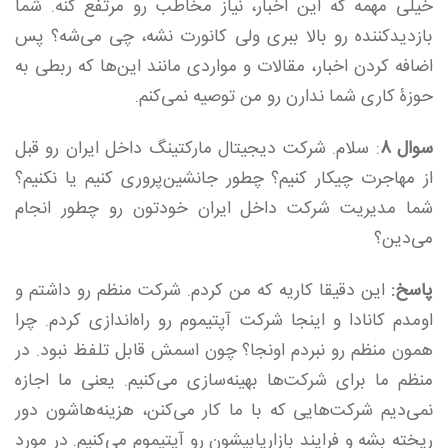
خیلی مهمه که این اخبار، نیاز مخاطب رو مرتفع کنه. شما
بازدیدکننده رو بالا ببری ولی کانورت نشه، چی می‌شه؟ پس
اضافه کردن اخبار، مقالات و مواردی مانند این‌ها که ربطی به
حوزۀ کاری شما ندارن رو من توصیه نمی‌کنم.
سوال 8
: سلام. شرکت دیجیتال مارکتینگ داخل ایران رو قبل
از مهاجرت چیکار کنیم؟ چطور جانشین‌پروری کنیم یا نکنیم؟
شما مدیریت شرکت داخل ایران خودتون رو چطور انجام
می‌دین؟
پاسخ:
این دقیقا کاریه که من کردم. شرکت منظم رو داشتم و
اومدم کانادا و اینجا شرکت آپتیموم رو راه‌اندازی کردم. چرا
همون منظم رو نبردم اونجا؟ چون اسمش قابل تلفظ نبود. در
منظم ما برای شرکت‌ها بهینه‌سازی می‌کنیم. یعنی ما اجازه
نمی‌دیم شرکت‌هایی که با ما کار می‌کنن، هزینه‌هاشون دور
ریخته بشه و فرایند بازاریابیشون رو آپتیموم می‌کنیم. در مورد