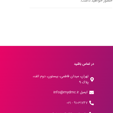
حضور خواهید داشت.
در تماس باشید
تهران، میدان فاطمی، بیستون، دوم الف،
پلاک 9
ایمیل info@mydmc.ir
91031747 - 021