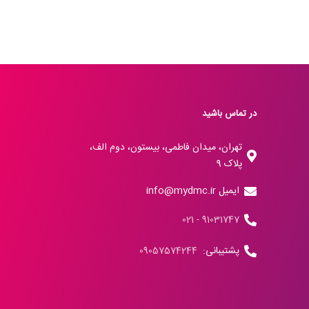
در تماس باشید
تهران، میدان فاطمی، بیستون، دوم الف،
پلاک 9
ایمیل info@mydmc.ir
91031747 - 021
پشتیبانی:
09057574244